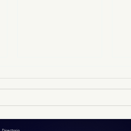
Despojadores obtienen
Del 
información en Jornadas
real
Notariales; INVI ha
cont
Directorio