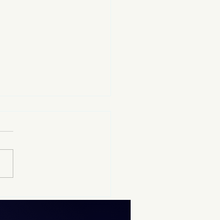
12 al 19 de agosto se
izará el examen de
rol de la UNAM