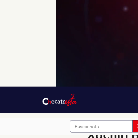
18 jul 2025
1 min de lectu
Xóchitl 