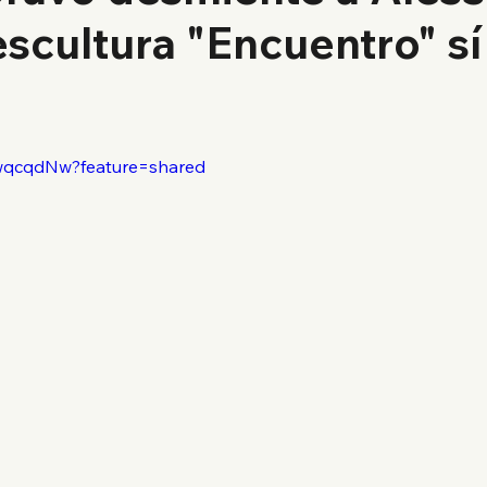
escultura "Encuentro" sí
lkwqcqdNw?feature=shared