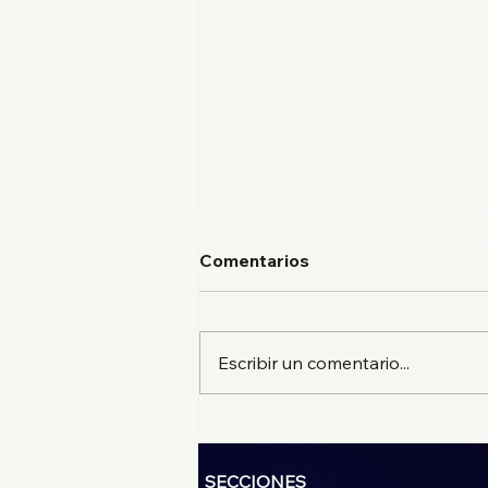
Comentarios
Escribir un comentario...
El mejor suadero de la
CDMX en Estación
Suadero, sucursal
SECCIONES