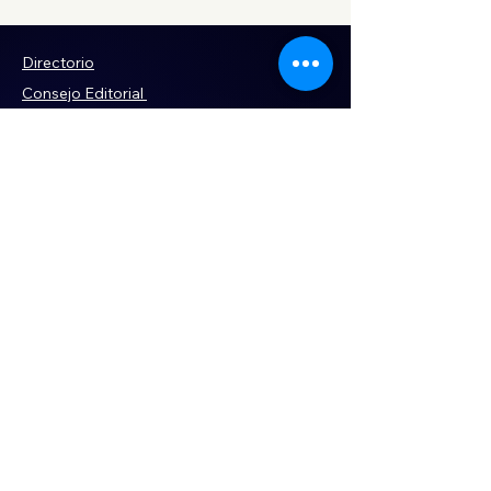
INVI ha construido en
terrenos despojados
Directorio
Consejo Editorial
Código de ética
Violencia
Publicidad
Servi
cios
Aviso de Privacidad
Historia
Declaración de Accesibilidad
Términos y condiciones
Contacto