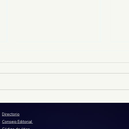
Despojadores obtienen
Del 
información en Jornadas
real
Notariales; INVI ha
cont
Directorio
construido en terrenos
Consejo Editorial
despojados
Código de ética