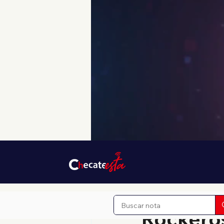
17 sept 2025
1 min de lec
Rockeros