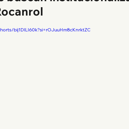
Rocanrol
shorts/bij1DlLI60k?si=rOJuuHm8cKnrktZC