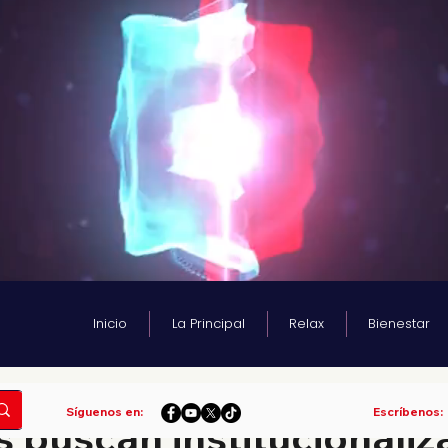
Inicio
La Principal
Relax
Bienestar
tura
Síguenos en:
Escríbenos:
 buscan institucionaliza