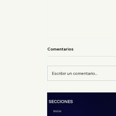
Comentarios
Escribir un comentario...
El mejor suadero de la
CDMX en Estación
Suadero, sucursal
SECCIONES
Condesa
Inicio