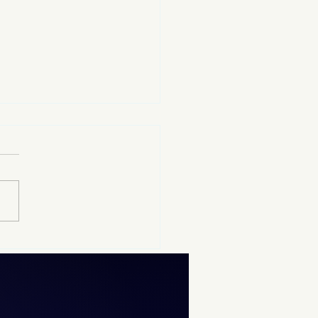
12 al 19 de agosto se
izará el examen de
rol de la UNAM