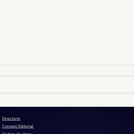
Despojadores obtienen
Del 
información en Jornadas
real
Notariales; INVI ha
cont
Directorio
construido en terrenos
Consejo Editorial
despojados
Código de ética