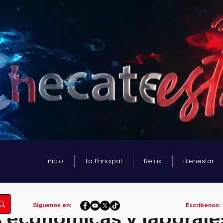
Inicio
La Principal
Relax
Bienestar
Síguenos en:
Escríbenos:
 económicas y laborale