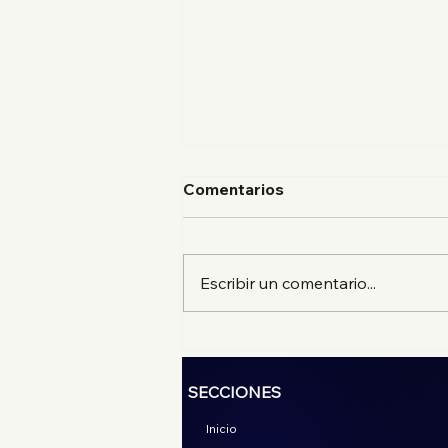
Comentarios
Escribir un comentario...
El mejor suadero de la
CDMX en Estación
Suadero, sucursal
SECCIONES
Condesa
Inicio