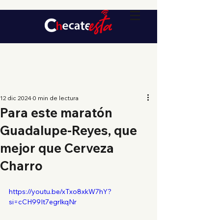
12 dic 2024
0 min de lectura
Para este maratón
Guadalupe-Reyes, que
mejor que Cerveza
Charro
https://youtu.be/xTxo8xkW7hY?
si=cCH99It7egrlkqNr