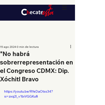
15 ago 2024
0 min de lectura
"No habrá
sobrerrepresentación en
el Congreso CDMX: Dip.
Xóchitl Bravo
https://youtu.be/RYeDaOtss34?
si=zxq2l_v1biVGGKu8