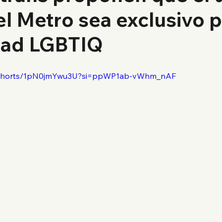
l Metro sea exclusivo p
ad LGBTIQ
m/shorts/1pN0jmYwu3U?si=ppWP1ab-vWhm_nAF