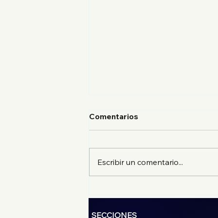
Comentarios
Escribir un comentario...
El mejor suadero de la
CDMX en Estación
Suadero, sucursal
SECCIONES