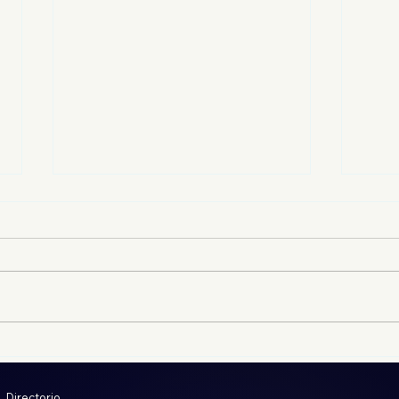
Despojadores obtienen
Del 
información en Jornadas
real
Notariales; INVI ha
cont
Directorio