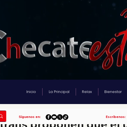
Inicio
La Principal
Relax
Bienestar
tura
Síguenos en:
Escríbenos:
trans proponen que el 