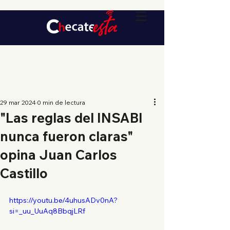
29 mar 2024
0 min de lectura
"Las reglas del INSABI
nunca fueron claras"
opina Juan Carlos
Castillo
https://youtu.be/4uhusADv0nA?
si=_uu_UuAq8BbqjLRf