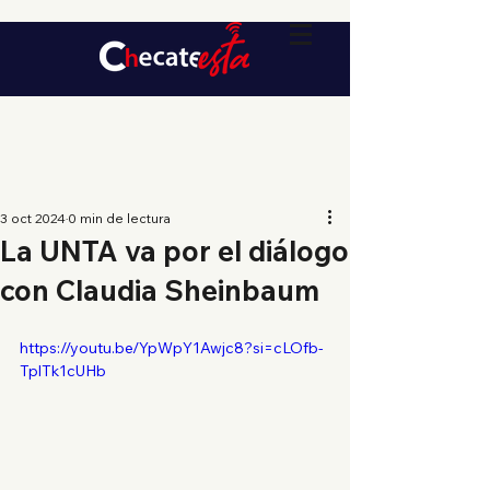
3 oct 2024
0 min de lectura
La UNTA va por el diálogo
con Claudia Sheinbaum
https://youtu.be/YpWpY1Awjc8?si=cLOfb-
TplTk1cUHb