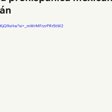
tán
OaKjQ9sHw?si=_mWrMFrzrPRr5tW2