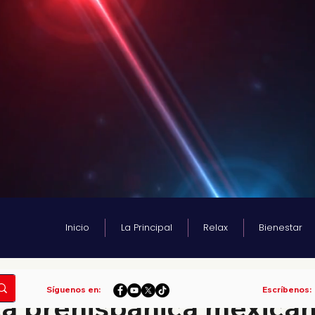
Inicio
La Principal
Relax
Bienestar
ura
Síguenos en:
Escríbenos:
a prehispánica mexican