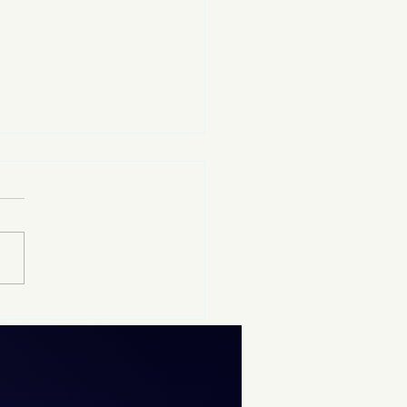
familias Bejarano-
erna y Bátres
arrama, detrás de los
ojos de viviendas en
enito Juárez