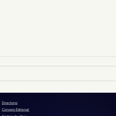
Del 12 al 19 de agosto se
Las 
realizará el examen de
Padi
control de la UNAM
Guad
Directorio
desp
Consejo Editorial
la B