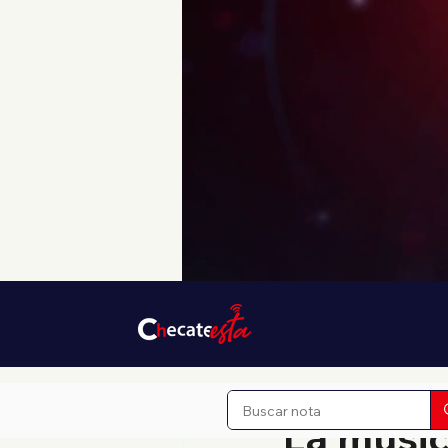
4 sept 2024
0 min de lect
La músic