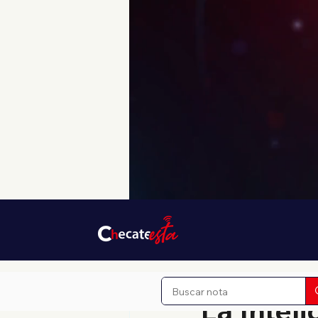
7 dic 2025
1 min de lectur
La Inteli