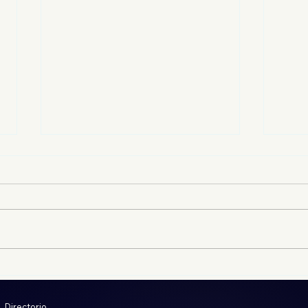
Despojadores obtienen
Del 
información en Jornadas
real
Notariales; INVI ha
cont
Directorio