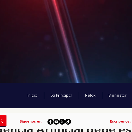
Inicio
La Principal
Relax
Bienestar
a
Síguenos en:
Escríbenos:
gencia Artificial debe es