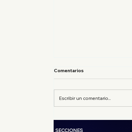
Comentarios
Escribir un comentario...
El mejor suadero de la
CDMX en Estación
Suadero, sucursal
SECCIONES