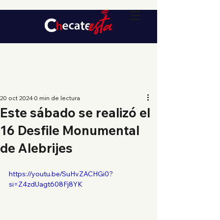
20 oct 2024
0 min de lectura
Este sábado se realizó el
16 Desfile Monumental
de Alebrijes
https://youtu.be/SuHvZACHGi0?
si=Z4zdUagt608Fj8YK