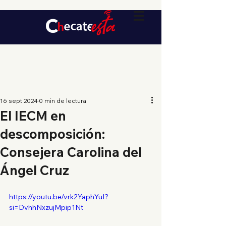
16 sept 2024
0 min de lectura
El IECM en
descomposición:
Consejera Carolina del
Ángel Cruz
https://youtu.be/vrk2YaphYuI?
si=DvhhNxzujMpip1Nt