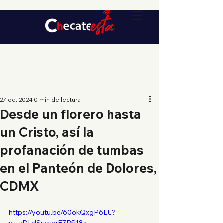
27 oct 2024
0 min de lectura
Desde un florero hasta
un Cristo, así la
profanación de tumbas
en el Panteón de Dolores,
CDMX
https://youtu.be/60okQxgP6EU?
si=yDLdSuovqE7R518s