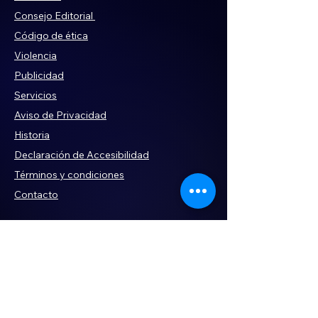
Consejo Editorial
Código de ética
Violencia
Publicidad
Servi
cios
Aviso de Privacidad
Historia
Declaración de Accesibilidad
Términos y condiciones
Contacto