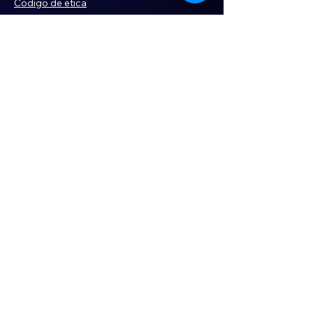
Código de ética
Violencia
Publicidad
Servi
cios
Aviso de Privacidad
Historia
Declaración de Accesibilidad
Términos y condiciones
Contacto