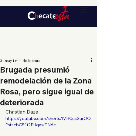
31 may
1 min de lectura
Brugada presumió
remodelación de la Zona
Rosa, pero sigue igual de
deteriorada
Christian Daza
https://youtube.com/shorts/IVHCusSurOQ
?si=cbG51t2PJqawTN6c