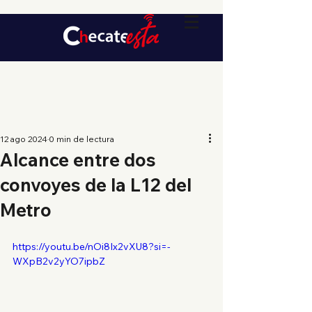
12 ago 2024
0 min de lectura
Alcance entre dos
convoyes de la L12 del
Metro
https://youtu.be/nOi8Ix2vXU8?si=-
WXpB2v2yYO7ipbZ